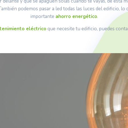
r delante y que se apaguen solas cuando te vayas, de esta 
. También podemos pasar a led todas las luces del edificio, 
importante
ahorro energético
.
enimiento eléctrico
que necesite tu edificio, puedes cont